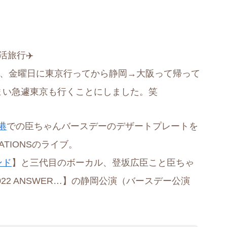
旅行✈️
が、金曜日に東京行ってから静岡→大阪って帰って
まい急遽東京も行くことにしました。笑
空港
での臣ちゃんバースデーのデザートプレートを
ATIONSのライブ。
ンド
】と三代目のボーカル、登坂広臣こと臣ちゃ
 2022 ANSWER…】の静岡公演（バースデー公演