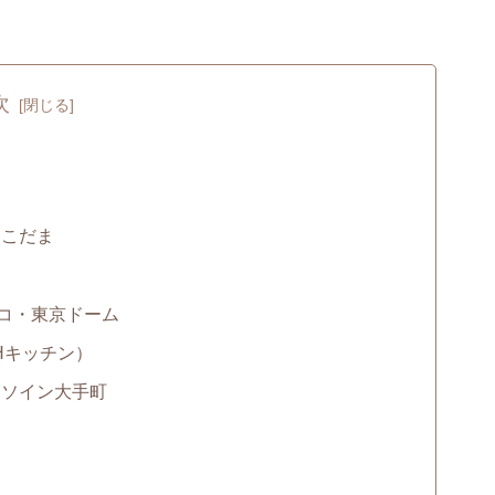
次
とこだま
ルコ・東京ドーム
（LDHキッチン）
ッソイン大手町