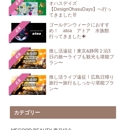
必見
オハスデイズ
【DesignOhasuDays】へ行っ
てきました🐰
ゴールデンウィークにおすす
必見
め！ atoa アトア 水族館
行ってきました🐠
推し活遠征！東京&静岡２泊3
必見
日の旅〜ライブも観光も堪能プ
ラン〜
推し活ライブ遠征！広島日帰り
必見
旅行〜旅行もしっかり堪能プラ
ン〜
カテゴリー