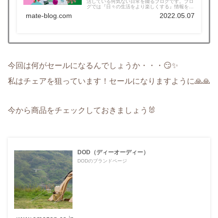
活している何気ない日常を綴るブログです。ブロ
グでは『日々の生活をより楽しくする』情報を発
信！おすすめの購入品紹介、旅行日記、オタク活
mate-blog.com
2022.05.07
動、遠征など、お役に立てる情報を発信中！！！
今回は何がセールになるんでしょうか・・・😏✨
私はチェアを狙っています！セールになりますように🙏🙏
今から商品をチェックしておきましょう🐰
DOD（ディーオーディー）
DODのブランドページ