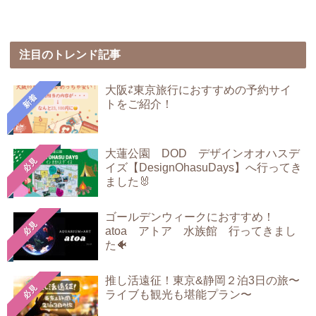
注目のトレンド記事
大阪⇄東京旅行におすすめの予約サイ
新着
トをご紹介！
大蓮公園 DOD デザインオオハスデ
必見
イズ【DesignOhasuDays】へ行ってき
ました🐰
ゴールデンウィークにおすすめ！
必見
atoa アトア 水族館 行ってきまし
た🐠
推し活遠征！東京&静岡２泊3日の旅〜
必見
ライブも観光も堪能プラン〜