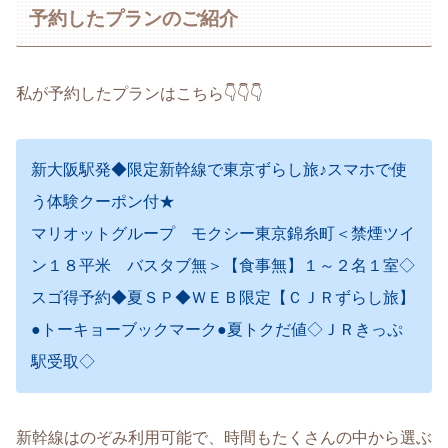
予約したプランのご紹介
私が予約したプランはこちら👇👇👇
新大阪駅発◆限定新幹線で東京ずらし旅♪スマホで使
う体験クーポン付★
マリオットグループ モクシー東京錦糸町＜禁煙ツイ
ン１８平米 バスタブ無＞【食事無】１～２名１室◇
スゴ得予約◆夏ＳＰ◆ＷＥＢ限定【ＣＪＲずらし旅】
●トーキョーブックマーク●夏トクだ値◇ＪＲきっぷ
駅受取◇
新幹線はのぞみ利用可能で、時間もたくさんの中から選ぶ