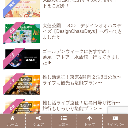
新着
トをご紹介！
大蓮公園 DOD デザインオオハスデ
必見
イズ【DesignOhasuDays】へ行ってき
ました🐰
ゴールデンウィークにおすすめ！
必見
atoa アトア 水族館 行ってきまし
た🐠
推し活遠征！東京&静岡２泊3日の旅〜
必見
ライブも観光も堪能プラン〜
推し活ライブ遠征！広島日帰り旅行〜
必見
旅行もしっかり堪能プラン〜
ホーム
シェア
目次へ
トップ
サイドバー