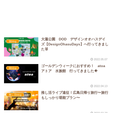
大蓮公園 DOD デザインオオハスデイ
旅blog
ズ【DesignOhasuDays】へ行ってきまし
た🐰
2022.05.07
ゴールデンウィークにおすすめ！ atoa
旅blog
アトア 水族館 行ってきました🐠
2022.04.13
推し活ライブ遠征！広島日帰り旅行〜旅行
推し活blog
もしっかり堪能プラン〜