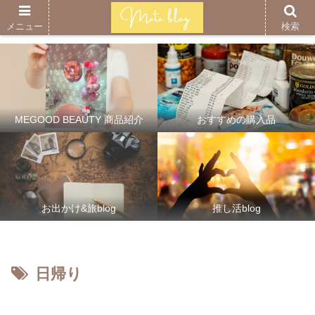
メニュー
検索
MEGOOD BEAUTY 商品紹介
おすすめの購入品
お出かけ&旅blog
推し活blog
日帰り