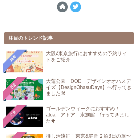
注目のトレンド記事
大阪⇄東京旅行におすすめの予約サイ
新着
トをご紹介！
大蓮公園 DOD デザインオオハスデ
必見
イズ【DesignOhasuDays】へ行ってき
ました🐰
ゴールデンウィークにおすすめ！
必見
atoa アトア 水族館 行ってきまし
た🐠
推し活遠征！東京&静岡２泊3日の旅〜