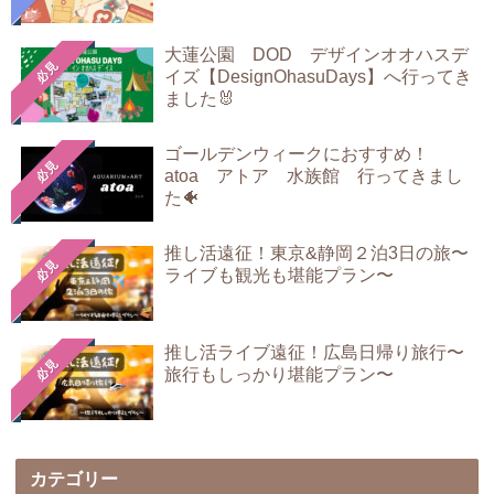
大蓮公園 DOD デザインオオハスデ
必見
イズ【DesignOhasuDays】へ行ってき
ました🐰
ゴールデンウィークにおすすめ！
必見
atoa アトア 水族館 行ってきまし
た🐠
推し活遠征！東京&静岡２泊3日の旅〜
必見
ライブも観光も堪能プラン〜
推し活ライブ遠征！広島日帰り旅行〜
必見
旅行もしっかり堪能プラン〜
カテゴリー