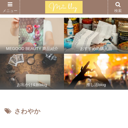
メニュー
検索
MEGOOD BEAUTY 商品紹介
おすすめの購入品
お出かけ&旅blog
推し活blog
さわやか